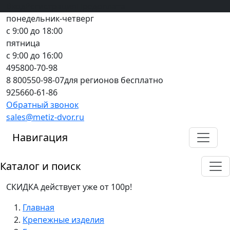
Вход
все грани качества
Регистрация
Предоплата
понедельник-четверг
с 9:00 до 18:00
пятница
с 9:00 до 16:00
495
800-70-98
8 800
550-98-07
для регионов бесплатно
925
660-61-86
Обратный звонок
sales@metiz-dvor.ru
Навигация
Каталог и поиск
СКИДКА действует уже от 100р!
Главная
Крепежные изделия