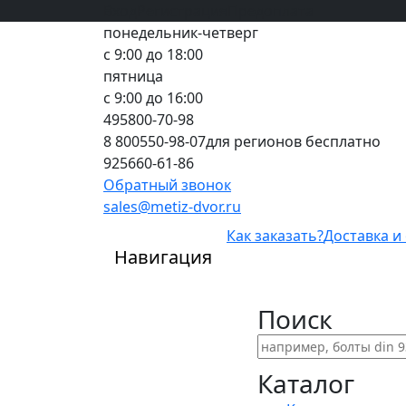
Вход
все грани качества
Регистрация
Предоплата
понедельник-четверг
с 9:00 до 18:00
пятница
с 9:00 до 16:00
495
800-70-98
8 800
550-98-07
для регионов бесплатно
925
660-61-86
Обратный звонок
sales@metiz-dvor.ru
Как заказать?
Доставка и
Навигация
Поиск
Каталог