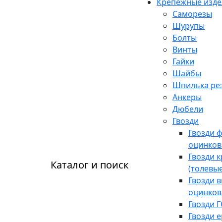
Крепежные изде
Саморезы
Шурупы
Болты
Винты
Гайки
Шайбы
Шпилька рез
Анкеры
Дюбели
Гвозди
Гвозди 
оцинко
Гвозди 
Каталог и поиск
(толевы
Гвозди 
оцинко
Гвозди Г
Гвозди 