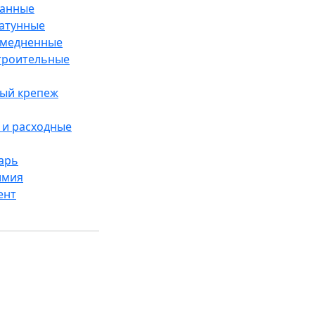
ванные
латунные
омедненные
троительные
ый крепеж
и расходные
арь
имия
ент