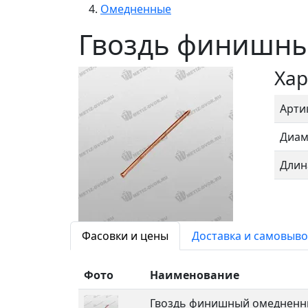
Омедненные
Гвоздь финишны
Хар
Арти
Диам
Длин
Фасовки и цены
Доставка и самовыво
Фото
Наименование
Гвоздь финишный омедненны