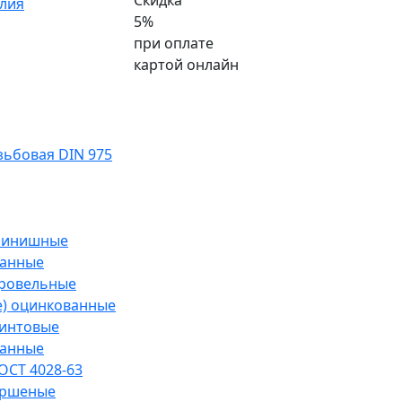
Скидка
лия
5%
при оплате
картой онлайн
ьбовая DIN 975
финишные
ванные
кровельные
е) оцинкованные
винтовые
ванные
ОСТ 4028-63
ершеные