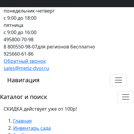
Вход
все грани качества
Регистрация
Предоплата
понедельник-четверг
с 9:00 до 18:00
пятница
с 9:00 до 16:00
495
800-70-98
8 800
550-98-07
для регионов бесплатно
925
660-61-86
Обратный звонок
sales@metiz-dvor.ru
Навигация
Каталог и поиск
СКИДКА действует уже от 100р!
Главная
Инвентарь сада