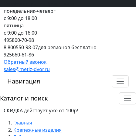
Вход
все грани качества
Регистрация
Предоплата
понедельник-четверг
с 9:00 до 18:00
пятница
с 9:00 до 16:00
495
800-70-98
8 800
550-98-07
для регионов бесплатно
925
660-61-86
Обратный звонок
sales@metiz-dvor.ru
Навигация
Каталог и поиск
СКИДКА действует уже от 100р!
Главная
Крепежные изделия