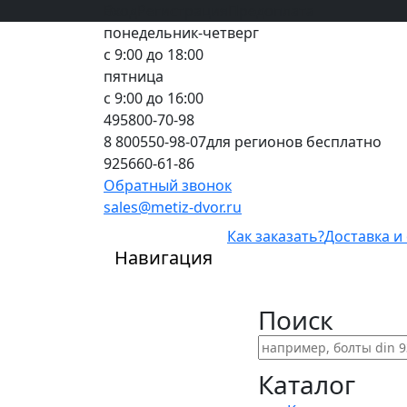
Вход
все грани качества
Регистрация
Предоплата
понедельник-четверг
с 9:00 до 18:00
пятница
с 9:00 до 16:00
495
800-70-98
8 800
550-98-07
для регионов бесплатно
925
660-61-86
Обратный звонок
sales@metiz-dvor.ru
Как заказать?
Доставка и
Навигация
Поиск
Каталог