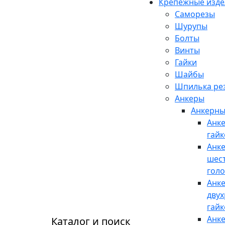
Крепежные изде
Саморезы
Шурупы
Болты
Винты
Гайки
Шайбы
Шпилька рез
Анкеры
Анкерны
Анке
гайк
Анке
шес
гол
Анк
двух
гайк
Анке
Каталог и поиск