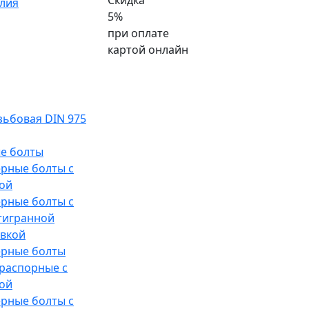
Скидка
лия
5%
при оплате
картой онлайн
ьбовая DIN 975
е болты
рные болты с
ой
рные болты с
тигранной
овкой
ерные болты
распорные с
ой
рные болты с