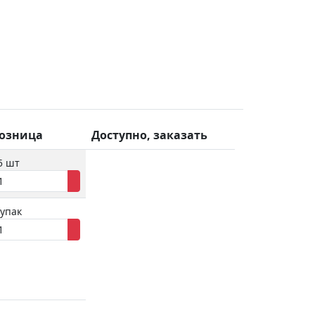
озница
Доступно, заказать
5 шт
 упак