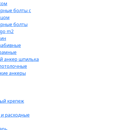
ком
рные болты с
ьцом
ерные болты
go m2
лин
забивные
рамные
й анкер шпилька
потолочные
кие анкеры
ый крепеж
и расходные
арь