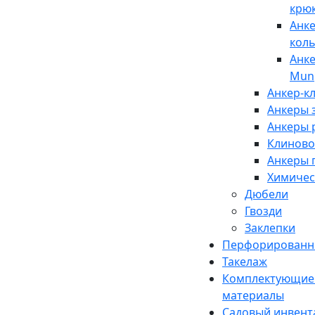
крю
Анке
кол
Анк
Mun
Анкер-к
Анкеры 
Анкеры 
Клиново
Анкеры 
Химичес
Дюбели
Гвозди
Заклепки
Перфорированн
Такелаж
Комплектующие 
материалы
Садовый инвент