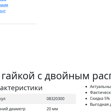
имия
ент
 гайкой с двойным ра
актеристики
Актуальны
Фактическ
Скидка 5%
кул
08320300
Выгодная 
ний диаметр
20 мм