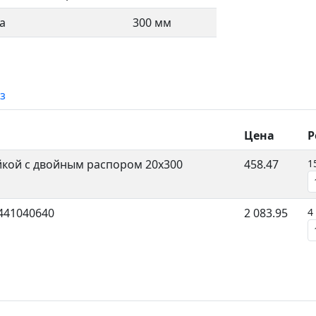
а
300 мм
з
Цена
Р
йкой с двойным распором 20x300
458.47
1
441040640
2 083.95
4