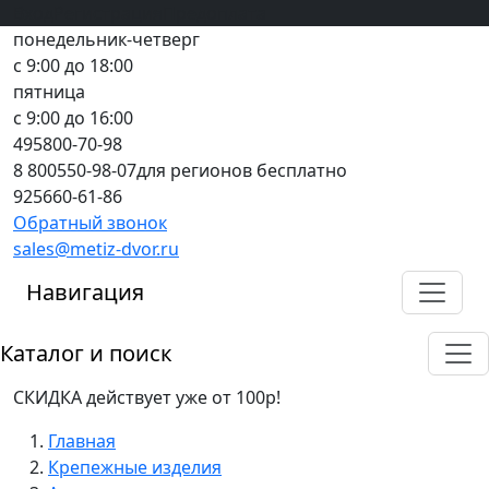
Вход
все грани качества
Регистрация
Предоплата
понедельник-четверг
с 9:00 до 18:00
пятница
с 9:00 до 16:00
495
800-70-98
8 800
550-98-07
для регионов бесплатно
925
660-61-86
Обратный звонок
sales@metiz-dvor.ru
Навигация
Каталог и поиск
СКИДКА действует уже от 100р!
Главная
Крепежные изделия