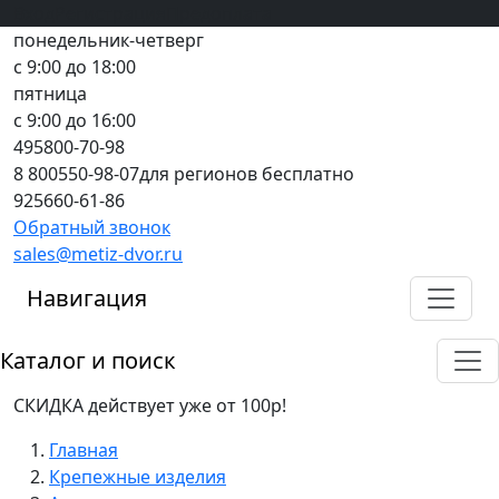
Вход
все грани качества
Регистрация
Предоплата
понедельник-четверг
с 9:00 до 18:00
пятница
с 9:00 до 16:00
495
800-70-98
8 800
550-98-07
для регионов бесплатно
925
660-61-86
Обратный звонок
sales@metiz-dvor.ru
Навигация
Каталог и поиск
СКИДКА действует уже от 100р!
Главная
Крепежные изделия