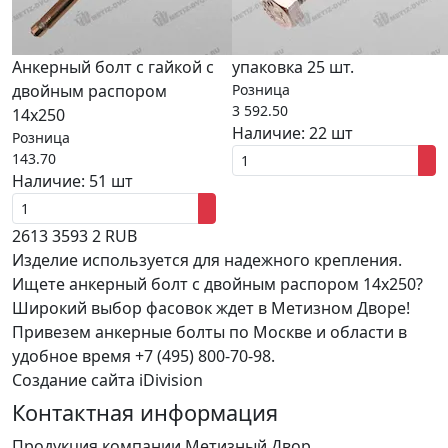
Анкерный болт с гайкой с
упаковка 25 шт.
двойным распором
Розница
3 592.50
14x250
Наличие:
22 шт
Розница
143.70
Наличие:
51 шт
2613
3593
2
RUB
Изделие используется для надежного крепления.
Ищете анкерный болт с двойным распором 14x250?
Широкий выбор фасовок ждет в Метизном Дворе!
Привезем анкерные болты по Москве и области в
удобное время +7 (495) 800-70-98.
Создание сайта iDivision
Контактная информация
Продукция компании Метизный Двор