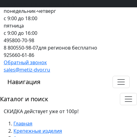
Вход
все грани качества
Регистрация
Предоплата
понедельник-четверг
с 9:00 до 18:00
пятница
с 9:00 до 16:00
495
800-70-98
8 800
550-98-07
для регионов бесплатно
925
660-61-86
Обратный звонок
sales@metiz-dvor.ru
Навигация
Каталог и поиск
СКИДКА действует уже от 100р!
Главная
Крепежные изделия