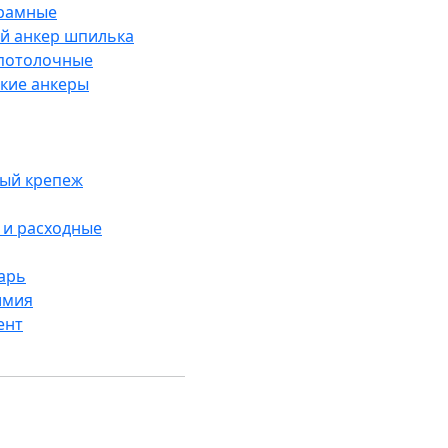
рамные
й анкер шпилька
потолочные
кие анкеры
ый крепеж
и расходные
арь
имия
ент