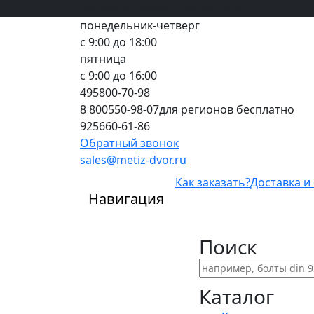
Вход
все грани качества
Регистрация
Предоплата
понедельник-четверг
с 9:00 до 18:00
пятница
с 9:00 до 16:00
495
800-70-98
8 800
550-98-07
для регионов бесплатно
925
660-61-86
Обратный звонок
sales@metiz-dvor.ru
Как заказать?
Доставка и
Навигация
Поиск
Каталог