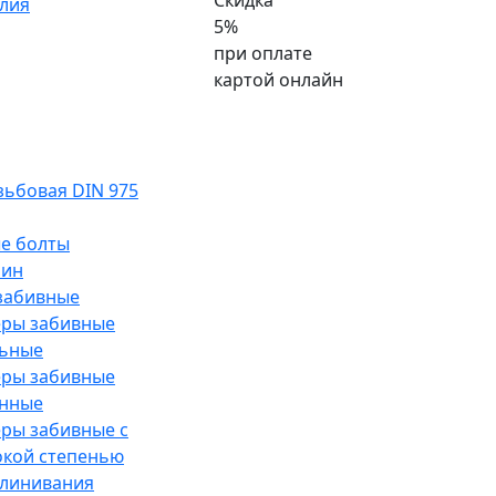
Скидка
лия
5%
при оплате
картой онлайн
ьбовая DIN 975
е болты
лин
забивные
еры забивные
льные
еры забивные
унные
ры забивные с
окой степенью
клинивания