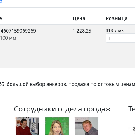
з
е
Цена
Розница
.
4607159069269
1 228.25
318 упак
x100 мм
5: большой выбор анкеров, продажа по оптовым ценам.
Сотрудники отдела продаж
Т