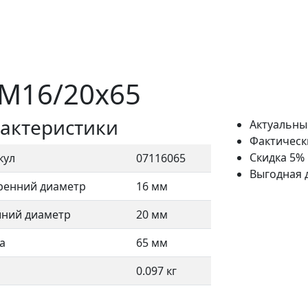
 M16/20x65
актеристики
Актуальны
Фактическ
Скидка 5%
кул
07116065
Выгодная 
ренний диаметр
16 мм
ний диаметр
20 мм
а
65 мм
0.097 кг