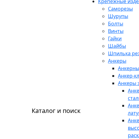
Крепежные изде
Саморезы
Шурупы
Болты
Винты
Гайки
Шайбы
Шпилька рез
Анкеры
Анкерны
Анкер-к
Анкеры 
Анк
ста
Анк
Каталог и поиск
лат
Анке
выс
рас