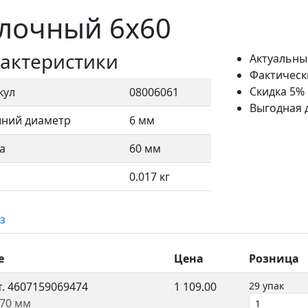
олочный 6х60
актеристики
Актуальны
Фактическ
Скидка 5%
кул
08006061
Выгодная 
ний диаметр
6 мм
а
60 мм
0.017 кг
з
е
Цена
Розница
т.
4607159069474
1 109.00
29 упак
x70 мм