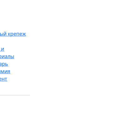
ый крепеж
 и
риалы
арь
имия
ент