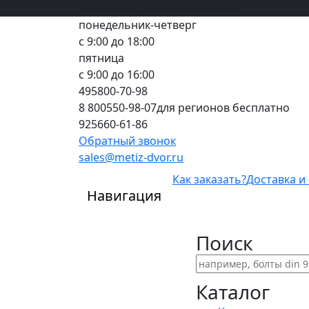
Вход
все грани качества
Регистрация
Предоплата
понедельник-четверг
с 9:00 до 18:00
пятница
с 9:00 до 16:00
495
800-70-98
8 800
550-98-07
для регионов бесплатно
925
660-61-86
Обратный звонок
sales@metiz-dvor.ru
Как заказать?
Доставка и
Навигация
Поиск
Каталог