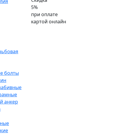
Скидка
лия
5%
при оплате
картой онлайн
зьбовая
е болты
лин
забивные
рамные
й анкер
а
чные
кие