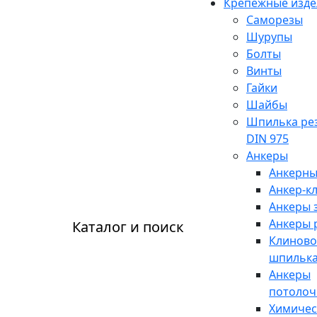
Крепежные изде
Саморезы
Шурупы
Болты
Винты
Гайки
Шайбы
Шпилька ре
DIN 975
Анкеры
Анкерны
Анкер-к
Анкеры 
Анкеры 
Каталог и поиск
Клиново
шпильк
Анкеры
потоло
Химичес