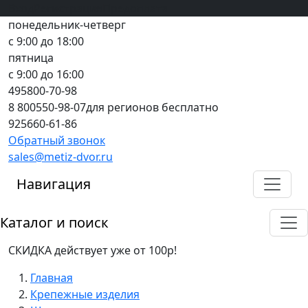
Вход
все грани качества
Регистрация
Предоплата
понедельник-четверг
с 9:00 до 18:00
пятница
с 9:00 до 16:00
495
800-70-98
8 800
550-98-07
для регионов бесплатно
925
660-61-86
Обратный звонок
sales@metiz-dvor.ru
Навигация
Каталог и поиск
СКИДКА действует уже от 100р!
Главная
Крепежные изделия