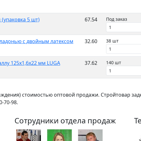
 (упаковка 5 шт)
67.54
Под заказ
 ладонью с двойным латексом
32.60
38 шт
аллу 125х1,6х22 мм LUGA
37.62
140 шт
раждения) стоимостью оптовой продажи. Стройтовар за
-70-98.
Сотрудники отдела продаж
Т