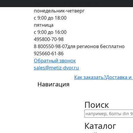
Вход
все грани качества
Регистрация
Предоплата
понедельник-четверг
с 9:00 до 18:00
пятница
с 9:00 до 16:00
495
800-70-98
8 800
550-98-07
для регионов бесплатно
925
660-61-86
Обратный звонок
sales@metiz-dvor.ru
Как заказать?
Доставка и
Навигация
Поиск
Каталог