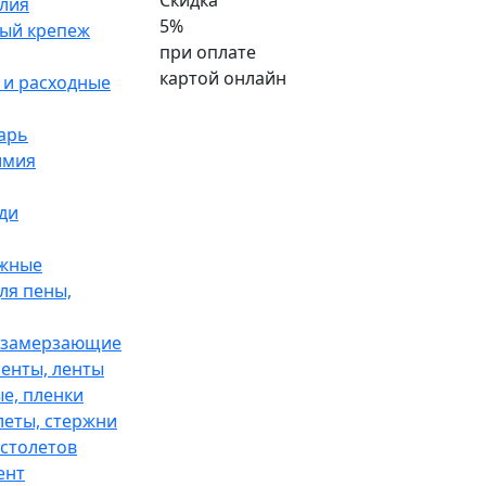
Скидка
лия
5%
ый крепеж
при оплате
картой онлайн
и расходные
арь
имия
ди
жные
ля пены,
езамерзающие
ленты, ленты
е, пленки
еты, стержни
столетов
ент