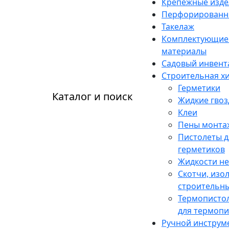
Крепежные изде
Перфорированн
Такелаж
Комплектующие 
материалы
Садовый инвент
Строительная х
Герметики
Каталог и поиск
Жидкие гвоз
Клеи
Пены монта
Пистолеты д
герметиков
Жидкости н
Скотчи, изо
строительны
Термопистол
для термопи
Ручной инструм