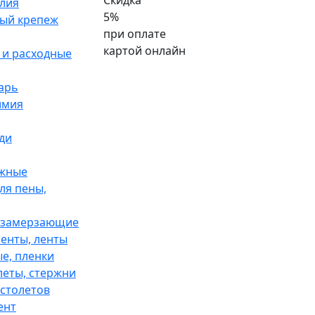
Скидка
лия
5%
ый крепеж
при оплате
картой онлайн
и расходные
арь
имия
ди
жные
ля пены,
езамерзающие
ленты, ленты
е, пленки
еты, стержни
столетов
ент