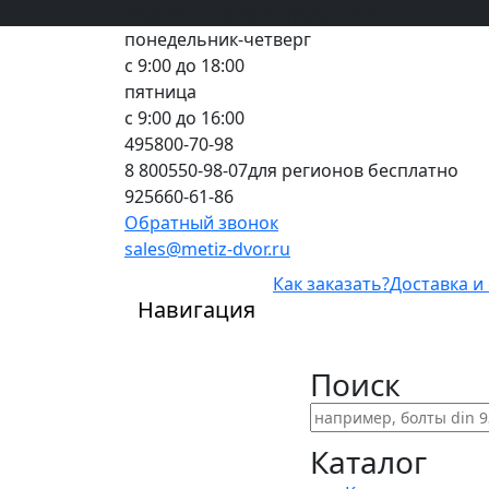
Вход
все грани качества
Регистрация
Предоплата
понедельник-четверг
с 9:00 до 18:00
пятница
с 9:00 до 16:00
495
800-70-98
8 800
550-98-07
для регионов бесплатно
925
660-61-86
Обратный звонок
sales@metiz-dvor.ru
Как заказать?
Доставка и
Навигация
Поиск
Каталог