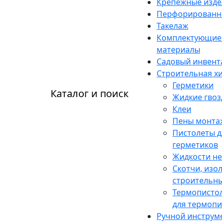
Крепежные изде
Перфорированн
Такелаж
Комплектующие 
материалы
Садовый инвент
Строительная х
Герметики
Каталог и поиск
Жидкие гвоз
Клеи
Пены монта
Пистолеты д
герметиков
Жидкости н
Скотчи, изо
строительны
Термопистол
для термопи
Ручной инструм