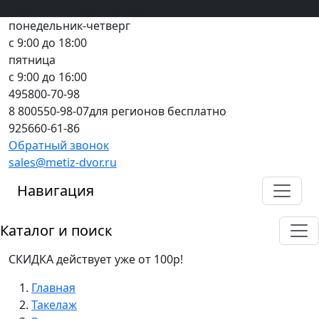
Вход
все грани качества
Регистрация
Предоплата
понедельник-четверг
с 9:00 до 18:00
пятница
с 9:00 до 16:00
495
800-70-98
8 800
550-98-07
для регионов бесплатно
925
660-61-86
Обратный звонок
sales@metiz-dvor.ru
Навигация
Каталог и поиск
СКИДКА действует уже от 100р!
Главная
Такелаж