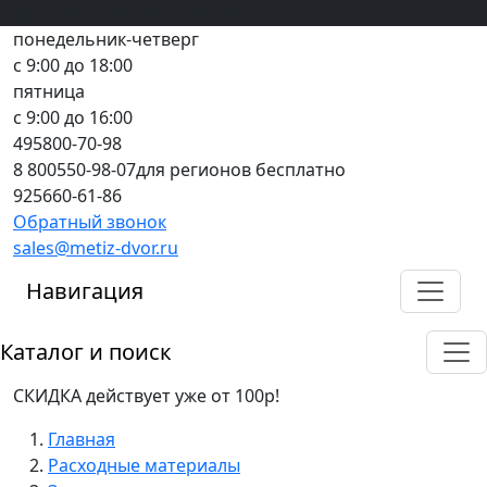
Вход
все грани качества
Регистрация
Предоплата
понедельник-четверг
с 9:00 до 18:00
пятница
с 9:00 до 16:00
495
800-70-98
8 800
550-98-07
для регионов бесплатно
925
660-61-86
Обратный звонок
sales@metiz-dvor.ru
Навигация
Каталог и поиск
СКИДКА действует уже от 100р!
Главная
Расходные материалы