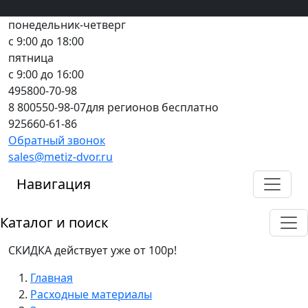
Вход
все грани качества
Регистрация
Предоплата
понедельник-четверг
с 9:00 до 18:00
пятница
с 9:00 до 16:00
495
800-70-98
8 800
550-98-07
для регионов бесплатно
925
660-61-86
Обратный звонок
sales@metiz-dvor.ru
Навигация
Каталог и поиск
СКИДКА действует уже от 100р!
Главная
Расходные материалы