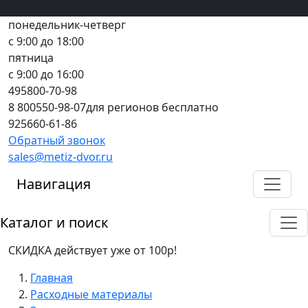
Вход
все грани качества
Регистрация
Предоплата
понедельник-четверг
с 9:00 до 18:00
пятница
с 9:00 до 16:00
495
800-70-98
8 800
550-98-07
для регионов бесплатно
925
660-61-86
Обратный звонок
sales@metiz-dvor.ru
Навигация
Каталог и поиск
СКИДКА действует уже от 100р!
Главная
Расходные материалы