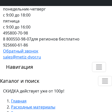
Вход
все грани качества
Регистрация
Предоплата
понедельник-четверг
с 9:00 до 18:00
пятница
с 9:00 до 16:00
495
800-70-98
8 800
550-98-07
для регионов бесплатно
925
660-61-86
Обратный звонок
sales@metiz-dvor.ru
Навигация
Каталог и поиск
СКИДКА действует уже от 100р!
Главная
Расходные материалы