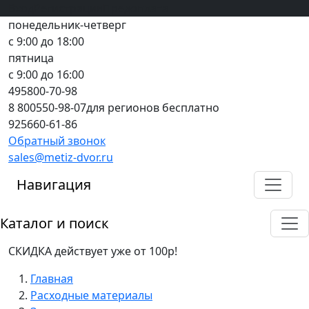
Вход
все грани качества
Регистрация
Предоплата
понедельник-четверг
с 9:00 до 18:00
пятница
с 9:00 до 16:00
495
800-70-98
8 800
550-98-07
для регионов бесплатно
925
660-61-86
Обратный звонок
sales@metiz-dvor.ru
Навигация
Каталог и поиск
СКИДКА действует уже от 100р!
Главная
Расходные материалы