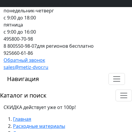
Вход
все грани качества
Регистрация
Предоплата
понедельник-четверг
с 9:00 до 18:00
пятница
с 9:00 до 16:00
495
800-70-98
8 800
550-98-07
для регионов бесплатно
925
660-61-86
Обратный звонок
sales@metiz-dvor.ru
Навигация
Каталог и поиск
СКИДКА действует уже от 100р!
Главная
Расходные материалы