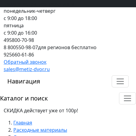
Вход
все грани качества
Регистрация
Предоплата
понедельник-четверг
с 9:00 до 18:00
пятница
с 9:00 до 16:00
495
800-70-98
8 800
550-98-07
для регионов бесплатно
925
660-61-86
Обратный звонок
sales@metiz-dvor.ru
Навигация
Каталог и поиск
СКИДКА действует уже от 100р!
Главная
Расходные материалы