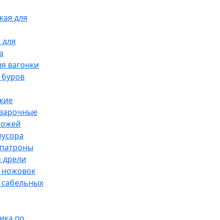
кая для
 для
а
я вагонки
 буров
кие
сварочные
ножей
мусора
патроны
 дрели
 ножовок
 сабельных
ика по