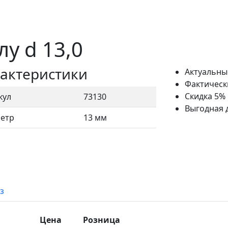
у d 13,0
актеристики
Актуальны
Фактическ
Скидка 5%
кул
73130
Выгодная 
етр
13 мм
з
Цена
Розница