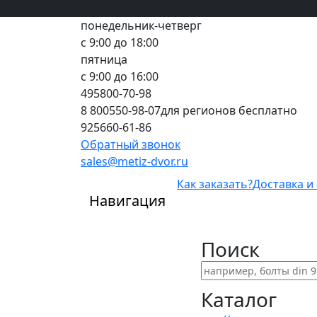
Вход
все грани качества
Регистрация
Предоплата
понедельник-четверг
с 9:00 до 18:00
пятница
с 9:00 до 16:00
495
800-70-98
8 800
550-98-07
для регионов бесплатно
925
660-61-86
Обратный звонок
sales@metiz-dvor.ru
Как заказать?
Доставка и
Навигация
Поиск
Каталог