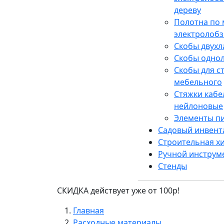
дереву
Полотна по 
электролобз
Скобы двух
Скобы одно
Скобы для с
мебельного
Стяжки каб
нейлоновые
Элементы п
Садовый инвент
Строительная х
Ручной инструм
Стенды
СКИДКА действует уже от 100р!
Главная
Расходные материалы