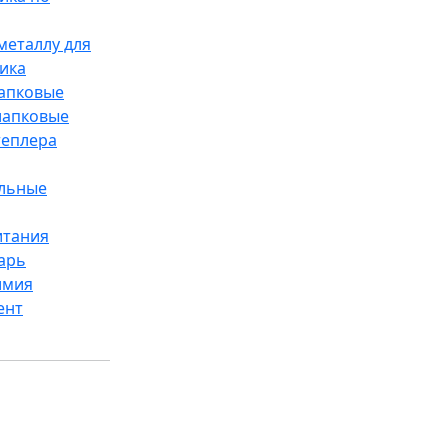
металлу для
ика
лапковые
лапковые
теплера
ельные
итания
арь
имия
ент