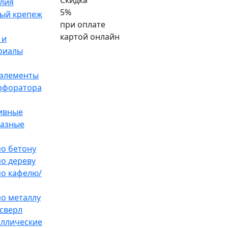
Скидка
лия
5%
ый крепеж
при оплате
картой онлайн
 и
риалы
элементы
ерфоратора
ивные
разные
по бетону
по дереву
по кафелю/
по металлу
сверл
аллические