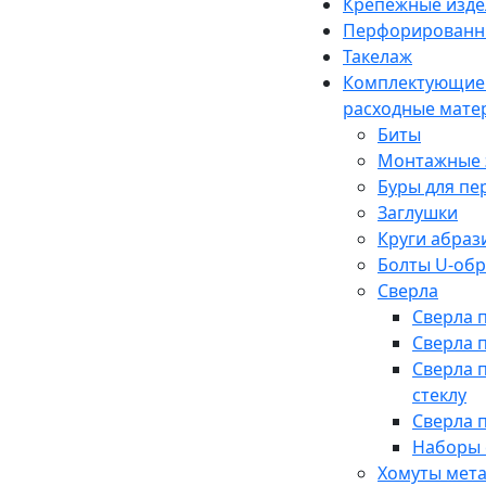
Крепежные изде
Перфорированн
Такелаж
Комплектующие
расходные мате
Биты
Монтажные 
Буры для п
Заглушки
Круги абраз
Болты U-об
Сверла
Сверла 
Сверла 
Сверла 
стеклу
Сверла 
Наборы 
Хомуты мет