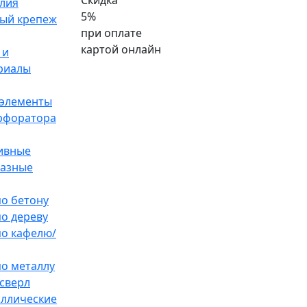
Скидка
лия
5%
ый крепеж
при оплате
картой онлайн
 и
риалы
элементы
ерфоратора
ивные
разные
по бетону
по дереву
по кафелю/
по металлу
сверл
аллические