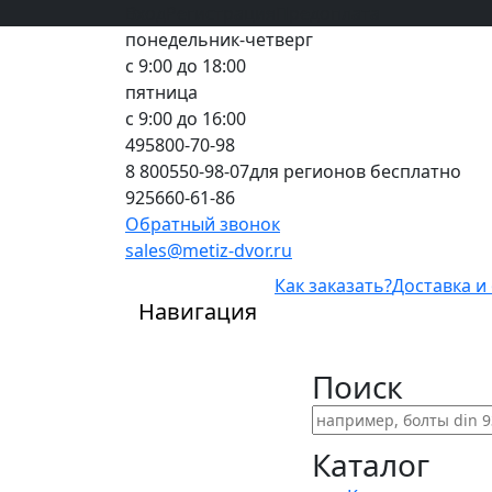
Вход
все грани качества
Регистрация
Предоплата
понедельник-четверг
с 9:00 до 18:00
пятница
с 9:00 до 16:00
495
800-70-98
8 800
550-98-07
для регионов бесплатно
925
660-61-86
Обратный звонок
sales@metiz-dvor.ru
Как заказать?
Доставка и
Навигация
Поиск
Каталог