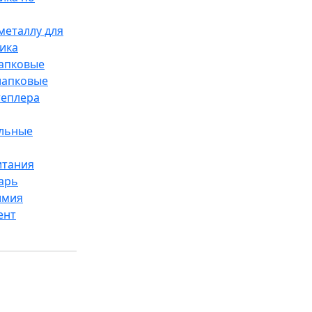
металлу для
ика
лапковые
лапковые
теплера
ельные
итания
арь
имия
ент