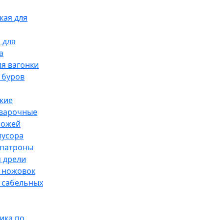
кая для
 для
а
я вагонки
 буров
кие
сварочные
ножей
мусора
патроны
 дрели
 ножовок
 сабельных
ика по