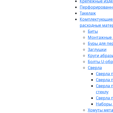
Крепежные изде
Перфорированн
Такелаж
Комплектующие
расходные мате
Биты
Монтажные 
Буры для п
Заглушки
Круги абраз
Болты U-об
Сверла
Сверла 
Сверла 
Сверла 
стеклу
Сверла 
Наборы 
Хомуты мет