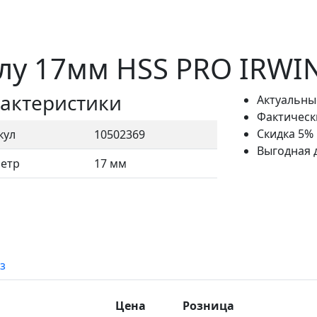
лу 17мм HSS PRO IRWI
актеристики
Актуальны
Фактическ
Скидка 5%
кул
10502369
Выгодная 
етр
17 мм
з
Цена
Розница