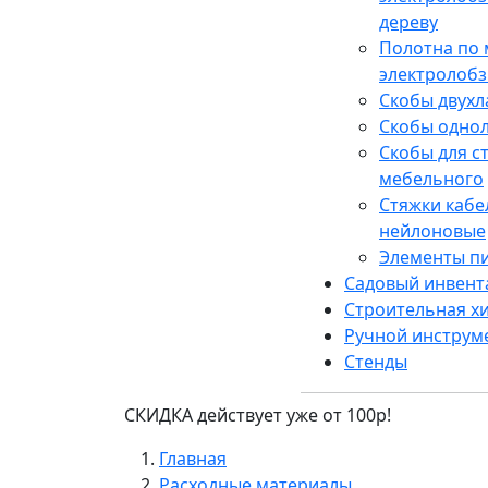
дереву
Полотна по 
электролобз
Скобы двух
Скобы одно
Скобы для с
мебельного
Стяжки каб
нейлоновые
Элементы п
Садовый инвент
Строительная х
Ручной инструм
Стенды
СКИДКА действует уже от 100р!
Главная
Расходные материалы