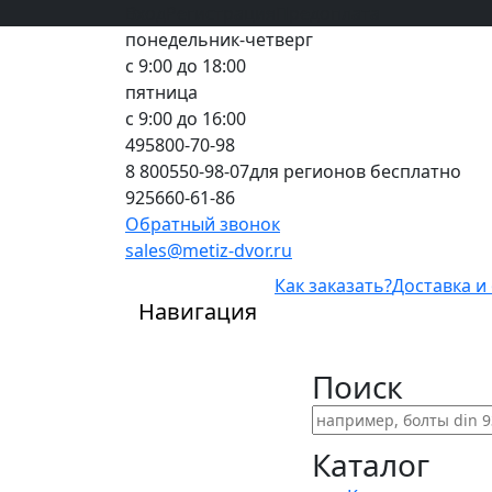
Вход
все грани качества
Регистрация
Предоплата
понедельник-четверг
с 9:00 до 18:00
пятница
с 9:00 до 16:00
495
800-70-98
8 800
550-98-07
для регионов бесплатно
925
660-61-86
Обратный звонок
sales@metiz-dvor.ru
Как заказать?
Доставка и
Навигация
Поиск
Каталог