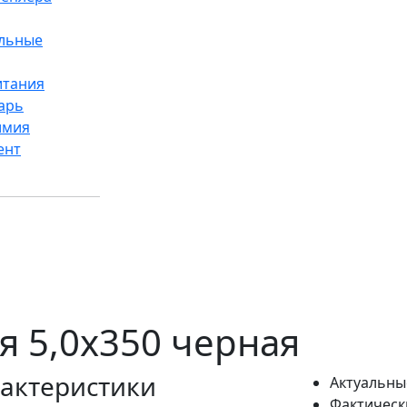
ельные
итания
арь
имия
ент
я 5,0x350 черная
актеристики
Актуальны
Фактическ