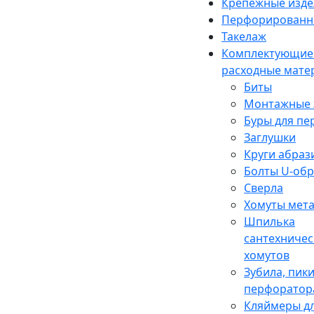
Крепежные изде
Перфорированн
Такелаж
Комплектующие
расходные мате
Биты
Монтажные 
Буры для п
Заглушки
Круги абраз
Болты U-об
Сверла
Хомуты мет
Шпилька
сантехничес
хомутов
Зубила, пики
перфоратор
Кляймеры дл