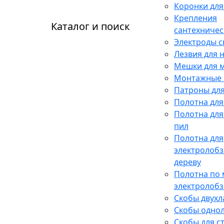
Коронки для
Крепления
Каталог и поиск
сантехничес
Электроды 
Лезвия для 
Мешки для 
Монтажные 
Патроны для
Полотна для
Полотна для
пил
Полотна для
электролобз
дереву
Полотна по 
электролобз
Скобы двух
Скобы одно
Скобы для с