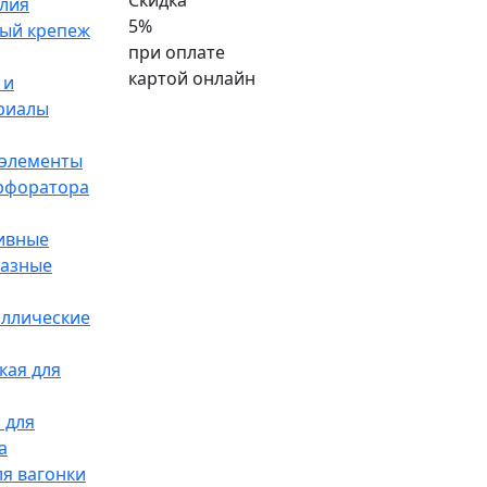
Скидка
лия
5%
ый крепеж
при оплате
картой онлайн
 и
риалы
элементы
ерфоратора
ивные
разные
аллические
кая для
 для
а
я вагонки