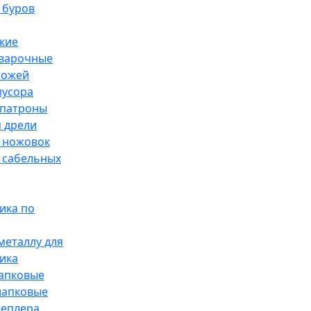
 буров
кие
сварочные
ножей
мусора
патроны
 дрели
 ножовок
 сабельных
ика по
металлу для
ика
лапковые
лапковые
теплера