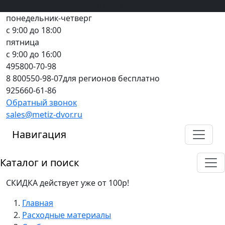
Вход
все грани качества
Регистрация
Предоплата
понедельник-четверг
с 9:00 до 18:00
пятница
с 9:00 до 16:00
495
800-70-98
8 800
550-98-07
для регионов бесплатно
925
660-61-86
Обратный звонок
sales@metiz-dvor.ru
Навигация
Каталог и поиск
СКИДКА действует уже от 100р!
Главная
Расходные материалы