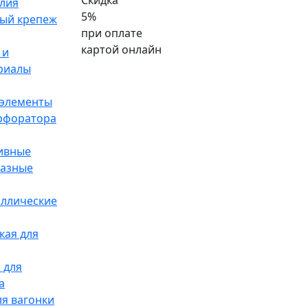
Скидка
лия
5%
ый крепеж
при оплате
картой онлайн
 и
риалы
элементы
ерфоратора
ивные
разные
аллические
кая для
 для
а
я вагонки