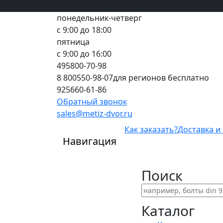
Вход
все грани качества
Регистрация
Предоплата
понедельник-четверг
с 9:00 до 18:00
пятница
с 9:00 до 16:00
495
800-70-98
8 800
550-98-07
для регионов бесплатно
925
660-61-86
Обратный звонок
sales@metiz-dvor.ru
Как заказать?
Доставка и
Навигация
Поиск
Каталог