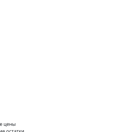
е цены
ие остатки