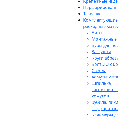
Крепежные изде
Перфорированн
Такелаж
Комплектующие
расходные мате
Биты
Монтажные 
Буры для п
Заглушки
Круги абраз
Болты U-об
Сверла
Хомуты мет
Шпилька
сантехничес
хомутов
Зубила, пики
перфоратор
Кляймеры дл