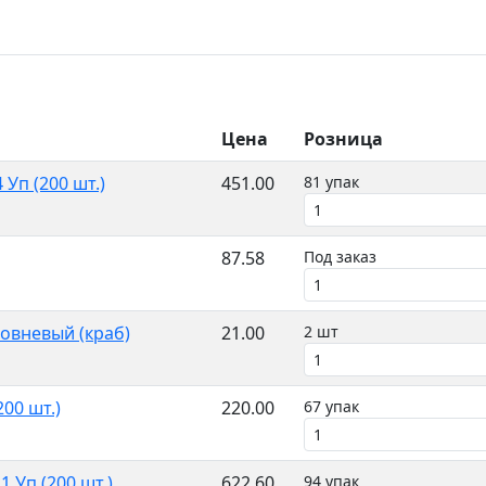
Цена
Розница
Уп (200 шт.)
451.00
81 упак
87.58
Под заказ
овневый (краб)
21.00
2 шт
00 шт.)
220.00
67 упак
 Уп (200 шт.)
622.60
94 упак