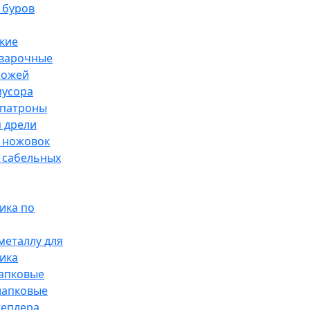
 буров
кие
сварочные
ножей
мусора
патроны
 дрели
 ножовок
 сабельных
ика по
металлу для
ика
лапковые
лапковые
теплера