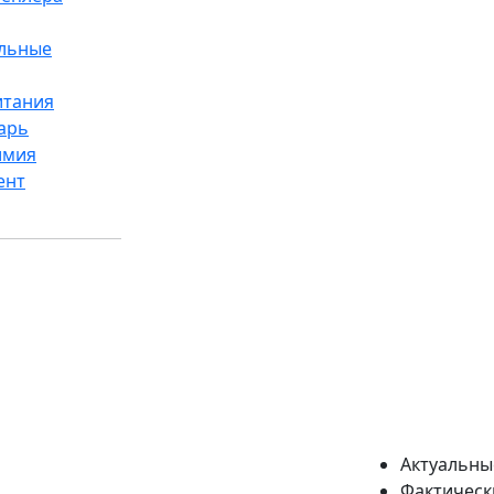
ельные
итания
арь
имия
ент
Актуальны
Фактическ