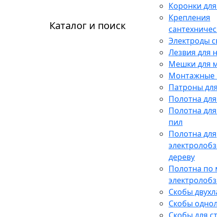
Коронки для
Крепления
Каталог и поиск
сантехничес
Электроды 
Лезвия для 
Мешки для 
Монтажные 
Патроны для
Полотна для
Полотна для
пил
Полотна для
электролобз
дереву
Полотна по 
электролобз
Скобы двух
Скобы одно
Скобы для с