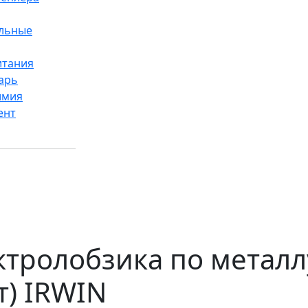
ельные
итания
арь
имия
ент
ктролобзика по металл
т) IRWIN