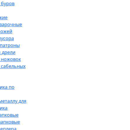
 буров
кие
сварочные
ножей
мусора
патроны
 дрели
 ножовок
 сабельных
ика по
металлу для
ика
лапковые
лапковые
теплера