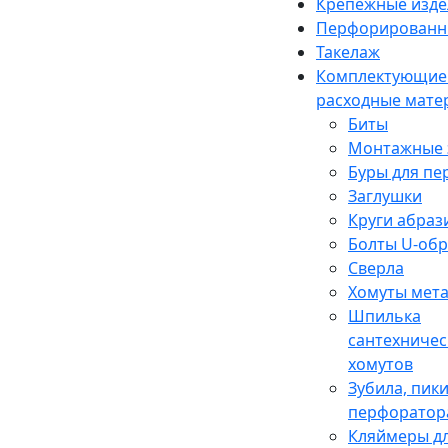
Крепежные изде
Перфорированн
Такелаж
Комплектующие
расходные мате
Биты
Монтажные 
Буры для п
Заглушки
Круги абраз
Болты U-об
Сверла
Хомуты мет
Шпилька
сантехничес
хомутов
Зубила, пики
перфоратор
Кляймеры дл