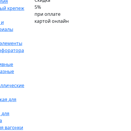
Скидка
лия
5%
ый крепеж
при оплате
картой онлайн
 и
риалы
элементы
ерфоратора
ивные
разные
аллические
кая для
 для
а
я вагонки