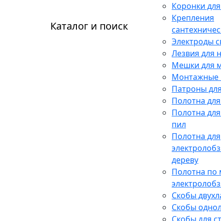
Коронки для
Крепления
Каталог и поиск
сантехничес
Электроды 
Лезвия для 
Мешки для 
Монтажные 
Патроны для
Полотна для
Полотна для
пил
Полотна для
электролобз
дереву
Полотна по 
электролобз
Скобы двух
Скобы одно
Скобы для с