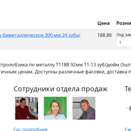
Цена
Розн
 биметаллическое 300 мм 24 зуба/
188.86
Под за
ктролобзика по металлу T118B 92мм 11-13 зуб/дюйм (5ш
ичным ценам. Доступны различные фасовки, доставка по 
Сотрудники отдела продаж
Т
См. подробнее
См