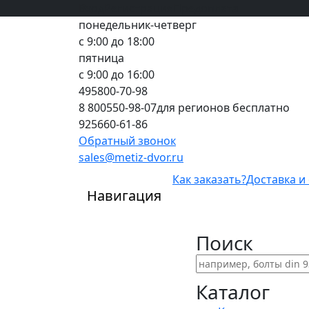
Вход
все грани качества
Регистрация
Предоплата
понедельник-четверг
с 9:00 до 18:00
пятница
с 9:00 до 16:00
495
800-70-98
8 800
550-98-07
для регионов бесплатно
925
660-61-86
Обратный звонок
sales@metiz-dvor.ru
Как заказать?
Доставка и
Навигация
Поиск
Каталог