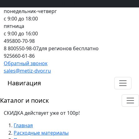
Вход
все грани качества
Регистрация
Предоплата
понедельник-четверг
с 9:00 до 18:00
пятница
с 9:00 до 16:00
495
800-70-98
8 800
550-98-07
для регионов бесплатно
925
660-61-86
Обратный звонок
sales@metiz-dvor.ru
Навигация
Каталог и поиск
СКИДКА действует уже от 100р!
Главная
Расходные материалы