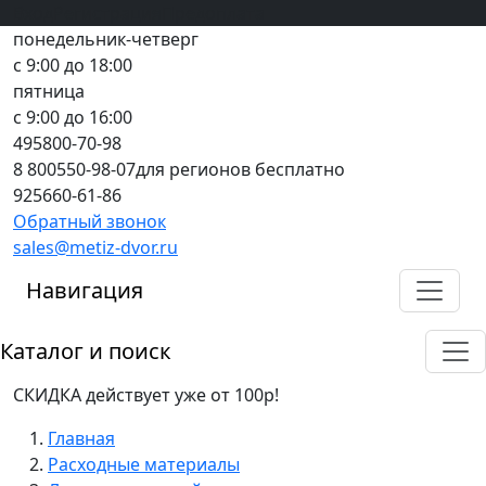
Вход
все грани качества
Регистрация
Предоплата
понедельник-четверг
с 9:00 до 18:00
пятница
с 9:00 до 16:00
495
800-70-98
8 800
550-98-07
для регионов бесплатно
925
660-61-86
Обратный звонок
sales@metiz-dvor.ru
Навигация
Каталог и поиск
СКИДКА действует уже от 100р!
Главная
Расходные материалы