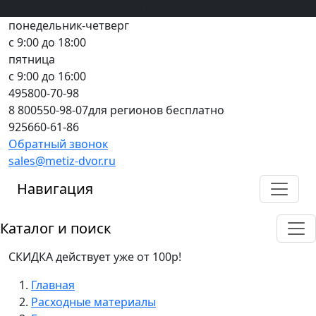
Вход
все грани качества
Регистрация
Предоплата
понедельник-четверг
с 9:00 до 18:00
пятница
с 9:00 до 16:00
495
800-70-98
8 800
550-98-07
для регионов бесплатно
925
660-61-86
Обратный звонок
sales@metiz-dvor.ru
Навигация
Каталог и поиск
СКИДКА действует уже от 100р!
Главная
Расходные материалы