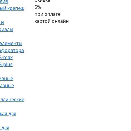
Скидка
лия
5%
ый крепеж
при оплате
картой онлайн
 и
риалы
элементы
ерфоратора
S-max
S-plus
ивные
разные
аллические
кая для
 для