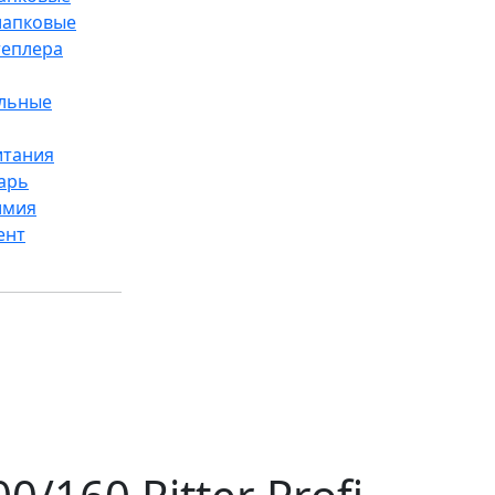
лапковые
теплера
ельные
итания
арь
имия
ент