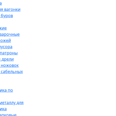
а
я вагонки
 буров
кие
сварочные
ножей
мусора
патроны
 дрели
 ножовок
 сабельных
ика по
металлу для
ика
лапковые