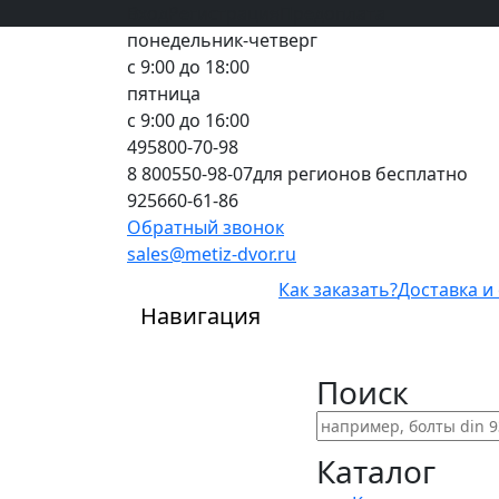
Вход
все грани качества
Регистрация
Предоплата
понедельник-четверг
с 9:00 до 18:00
пятница
с 9:00 до 16:00
495
800-70-98
8 800
550-98-07
для регионов бесплатно
925
660-61-86
Обратный звонок
sales@metiz-dvor.ru
Как заказать?
Доставка и
Навигация
Поиск
Каталог