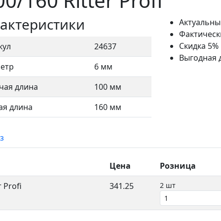
0/160 Ritter Profi
актеристики
Актуальны
Фактическ
Скидка 5%
кул
24637
Выгодная 
етр
6 мм
чая длина
100 мм
я длина
160 мм
з
Цена
Розница
 Profi
341.25
2 шт