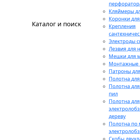
перфоратор
Кляймеры дл
Коронки для
Каталог и поиск
Крепления
сантехничес
Электроды 
Лезвия для 
Мешки для 
Монтажные 
Патроны для
Полотна для
Полотна для
пил
Полотна для
электролобз
дереву
Полотна по 
электролобз
Скобы двух