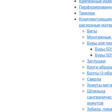
Крепежные изде
Перфорированн
Такелаж
Комплектующие
расходные мате
Биты
Монтажные 
Буры для п
Буры SD
Буры SD
Заглушки
Круги абраз
Болты U-об
Сверла
Хомуты мет
Шпилька
сантехничес
хомутов
Зубила, пики