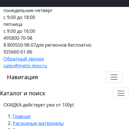
Вход
все грани качества
Регистрация
Предоплата
понедельник-четверг
с 9:00 до 18:00
пятница
с 9:00 до 16:00
495
800-70-98
8 800
550-98-07
для регионов бесплатно
925
660-61-86
Обратный звонок
sales@metiz-dvor.ru
Навигация
Каталог и поиск
СКИДКА действует уже от 100р!
Главная
Расходные материалы