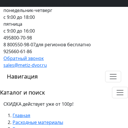
Вход
все грани качества
Регистрация
Предоплата
понедельник-четверг
с 9:00 до 18:00
пятница
с 9:00 до 16:00
495
800-70-98
8 800
550-98-07
для регионов бесплатно
925
660-61-86
Обратный звонок
sales@metiz-dvor.ru
Навигация
Каталог и поиск
СКИДКА действует уже от 100р!
Главная
Расходные материалы