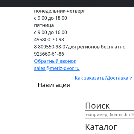
Вход
все грани качества
Регистрация
Предоплата
понедельник-четверг
с 9:00 до 18:00
пятница
с 9:00 до 16:00
495
800-70-98
8 800
550-98-07
для регионов бесплатно
925
660-61-86
Обратный звонок
sales@metiz-dvor.ru
Как заказать?
Доставка и
Навигация
Поиск
Каталог