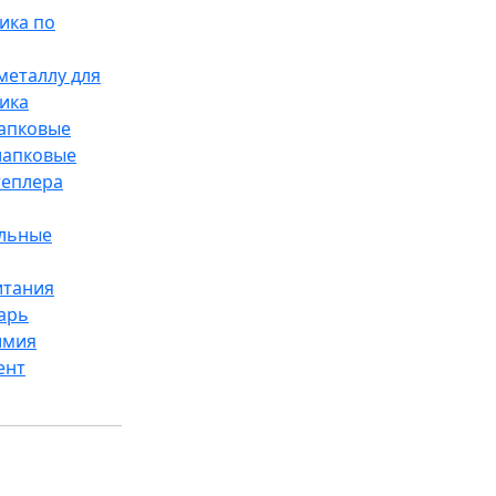
ика по
металлу для
ика
лапковые
лапковые
теплера
ельные
итания
арь
имия
ент