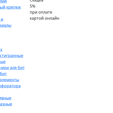
Скидка
лия
5%
ый крепеж
при оплате
картой онлайн
 и
риалы
rx
стигранные
ные
ники для бит
бит
элементы
ерфоратора
ивные
разные