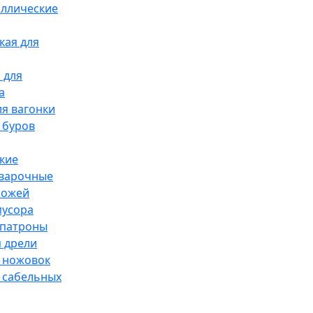
аллические
кая для
 для
а
я вагонки
 буров
кие
сварочные
ножей
мусора
патроны
 дрели
 ножовок
 сабельных