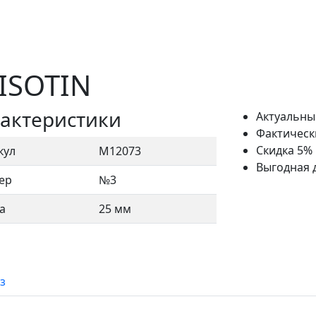
 ISOTIN
актеристики
Актуальны
Фактическ
Скидка 5%
кул
М12073
Выгодная 
ер
№3
а
25 мм
з