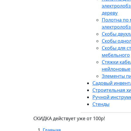
электролобз
дереву
Полотна по 
электролобз
Скобы двух
Скобы одно
Скобы для с
мебельного
Стяжки каб
нейлоновые
Элементы п
Садовый инвент
Строительная х
Ручной инструм
Стенды
СКИДКА действует уже от 100р!
Главная