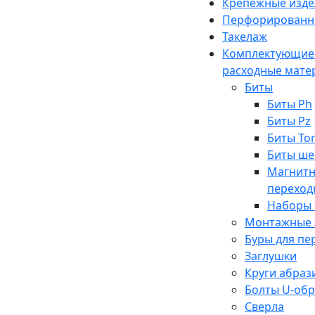
Крепежные изде
Перфорированн
Такелаж
Комплектующие
расходные мате
Биты
Биты Ph
Биты Pz
Биты To
Биты ше
Магнит
переход
Наборы 
Монтажные 
Буры для п
Заглушки
Круги абраз
Болты U-об
Сверла