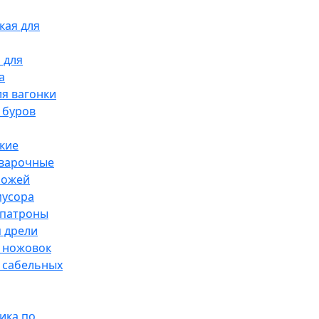
кая для
 для
а
я вагонки
 буров
кие
сварочные
ножей
мусора
патроны
 дрели
 ножовок
 сабельных
ика по