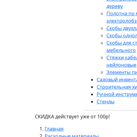
дереву
Полотна по 
электролобз
Скобы двух
Скобы одно
Скобы для с
мебельного
Стяжки каб
нейлоновые
Элементы п
Садовый инвент
Строительная х
Ручной инструм
Стенды
СКИДКА действует уже от 100р!
Главная
Расходные материалы