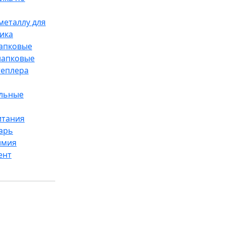
металлу для
ика
лапковые
лапковые
теплера
ельные
итания
арь
имия
ент