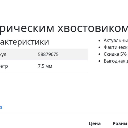
рическим хвостовиком 
актеристики
Актуальны
Фактическ
Скидка 5%
кул
58879675
Выгодная 
етр
7.5 мм
з
Цена
Розни