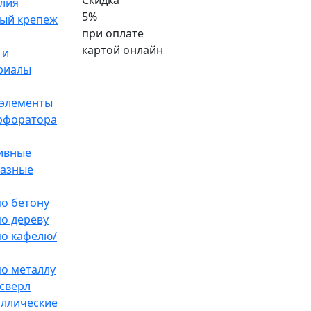
Скидка
лия
5%
ый крепеж
при оплате
картой онлайн
 и
риалы
элементы
ерфоратора
ивные
разные
по бетону
по дереву
по кафелю/
по металлу
сверл
аллические