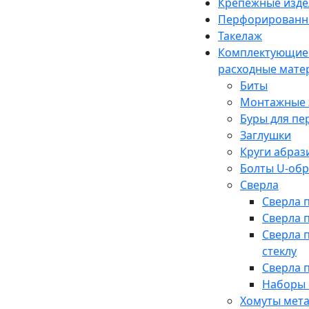
Крепежные изде
Перфорированн
Такелаж
Комплектующие
расходные мате
Биты
Монтажные 
Буры для п
Заглушки
Круги абраз
Болты U-об
Сверла
Сверла 
Сверла 
Сверла 
стеклу
Сверла 
Наборы 
Хомуты мет