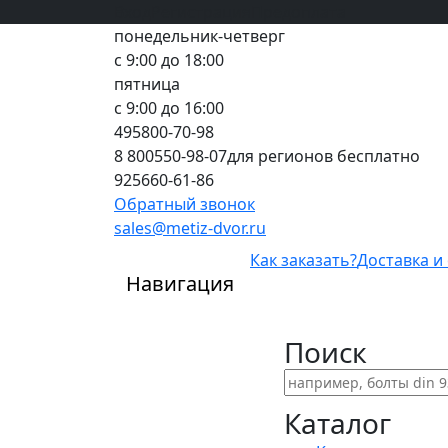
Вход
все грани качества
Регистрация
Предоплата
понедельник-четверг
с 9:00 до 18:00
пятница
с 9:00 до 16:00
495
800-70-98
8 800
550-98-07
для регионов бесплатно
925
660-61-86
Обратный звонок
sales@metiz-dvor.ru
Как заказать?
Доставка и
Навигация
Поиск
Каталог