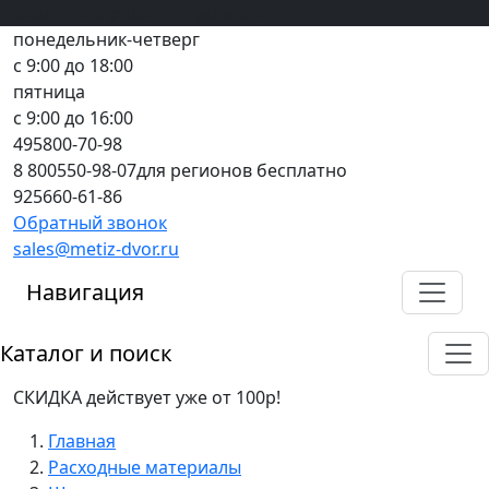
Вход
все грани качества
Регистрация
Предоплата
понедельник-четверг
с 9:00 до 18:00
пятница
с 9:00 до 16:00
495
800-70-98
8 800
550-98-07
для регионов бесплатно
925
660-61-86
Обратный звонок
sales@metiz-dvor.ru
Навигация
Каталог и поиск
СКИДКА действует уже от 100р!
Главная
Расходные материалы