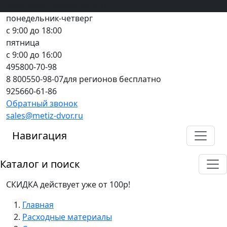
Вход
все грани качества
Регистрация
Предоплата
понедельник-четверг
с 9:00 до 18:00
пятница
с 9:00 до 16:00
495
800-70-98
8 800
550-98-07
для регионов бесплатно
925
660-61-86
Обратный звонок
sales@metiz-dvor.ru
Навигация
Каталог и поиск
СКИДКА действует уже от 100р!
Главная
Расходные материалы