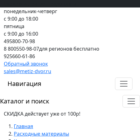
Вход
все грани качества
Регистрация
Предоплата
понедельник-четверг
с 9:00 до 18:00
пятница
с 9:00 до 16:00
495
800-70-98
8 800
550-98-07
для регионов бесплатно
925
660-61-86
Обратный звонок
sales@metiz-dvor.ru
Навигация
Каталог и поиск
СКИДКА действует уже от 100р!
Главная
Расходные материалы