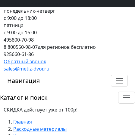
Вход
все грани качества
Регистрация
Предоплата
понедельник-четверг
с 9:00 до 18:00
пятница
с 9:00 до 16:00
495
800-70-98
8 800
550-98-07
для регионов бесплатно
925
660-61-86
Обратный звонок
sales@metiz-dvor.ru
Навигация
Каталог и поиск
СКИДКА действует уже от 100р!
Главная
Расходные материалы